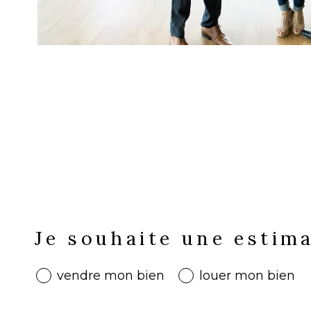
Fieldset
Je souhaite une estim
par
défaut
vendre mon bien
louer mon bien