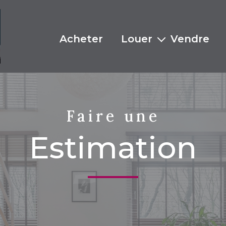
acheter
louer
vendre
Documents à fournir
Faire une
Estimation