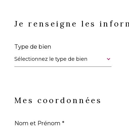
Fieldset
Je renseigne les info
par
défaut
Type de bien
Sélectionnez le type de bien
Fieldset
Mes coordonnées
par
défaut
Nom et Prénom *